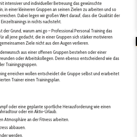
g mit intensiver und individueller Betreuung das gewünschte
ein, in einer kleineren Gruppen an seinen Zielen zu arbeiten und so
rreichen. Dabei legen wir großen Wert darauf, dass die Qualität der
inzeltrainings in nichts nachsteht.
 ist der Grund, warum ami.go – Professional Personal Training das
für all jene gedacht, die in einer Gruppen sich stärker motivieren
gemeinsamen Ziele nicht aus den Augen verlieren.
ndenwunsch aus einer offenen Gruppen bestehen oder einer
 Freunden oder Arbeitskollegen. Denn ebenso entscheidend wie das
 der Trainingsgruppen.
ining erreichen wollen entscheidet die Gruppe selbst und erarbeitet
rten Trainer einen Trainingsplan.
ampf oder eine geplante sportliche Herausforderung wie einen
hrradtour oder ein Aktiv-Urlaub.
en Atmosphäre an der Fitness arbeiten.
tress abbauen.
nder werden.