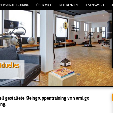
 PERSONAL TRAINING
ÜBER MICH
REFERENZEN
LESENSWERT
iduelles
ell gestaltete Kleingruppentraining von ami.go –
ing.