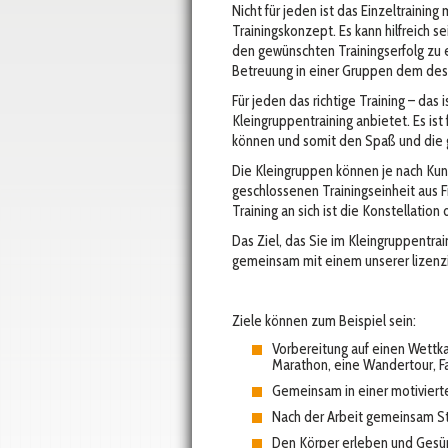
Nicht für jeden ist das Einzeltrainin
Trainingskonzept. Es kann hilfreich s
den gewünschten Trainingserfolg zu e
Betreuung in einer Gruppen dem des E
Für jeden das richtige Training – das
Kleingruppentraining anbietet. Es ist 
können und somit den Spaß und die 
Die Kleingruppen können je nach Ku
geschlossenen Trainingseinheit aus
Training an sich ist die Konstellation
Das Ziel, das Sie im Kleingruppentra
gemeinsam mit einem unserer lizenzie
Ziele können zum Beispiel sein:
Vorbereitung auf einen Wettk
Marathon, eine Wandertour, Fa
Gemeinsam in einer motiviert
Nach der Arbeit gemeinsam S
Den Körper erleben und Gesü